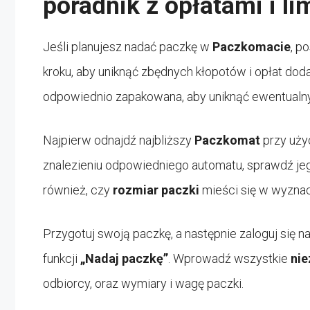
poradnik z opłatami i li
Jeśli planujesz nadać paczkę w
Paczkomacie
, p
kroku, aby uniknąć zbędnych kłopotów i opłat dod
odpowiednio zapakowana, aby uniknąć ewentualny
Najpierw odnajdź najbliższy
Paczkomat
przy użyc
znalezieniu odpowiedniego automatu, sprawdź j
również, czy
rozmiar paczki
mieści się w wyznac
Przygotuj swoją paczkę, a następnie zaloguj się 
funkcji
„Nadaj paczkę”
. Wprowadź wszystkie
nie
odbiorcy, oraz wymiary i wagę paczki.