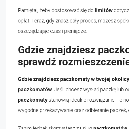
Pamiętaj, żeby dostosować się do
limitów
dotyc
opłat. Teraz, gdy znasz cały proces, możesz spo
oszczędzając czas i pieniądze.
Gdzie znajdziesz paczko
sprawdź rozmieszczeni
Gdzie znajdziesz
paczkomaty
w twojej okolic
paczkomatów
. Jeśli chcesz wysłać paczkę lub 
paczkomaty
stanowią idealne rozwiązanie. Te n
wygodne przekazywanie oraz odbieranie paczek, e
Zanim jednak skorzystasz z usług
paczkomatów