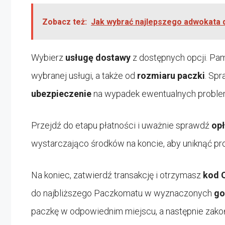
Zobacz też:
Jak wybrać najlepszego adwokata 
Wybierz
usługę dostawy
z dostępnych opcji. Pam
wybranej usługi, a także od
rozmiaru paczki
. Sp
ubezpieczenie
na wypadek ewentualnych probl
Przejdź do etapu płatności i uważnie sprawdź
opł
wystarczająco środków na koncie, aby uniknąć pr
Na koniec, zatwierdź transakcję i otrzymasz
kod 
do najbliższego Paczkomatu w wyznaczonych
go
paczkę w odpowiednim miejscu, a następnie zakoń