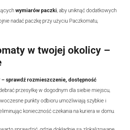
zących
wymiarów paczki
, aby uniknąć dodatkowych
kojnie nadać paczkę przy użyciu Paczkomatu,
maty w twojej okolicy –
e
y – sprawdź rozmieszczenie,
dostępność
odebrać przesyłkę w dogodnym dla siebie miejscu,
owoczesne punkty odbioru umożliwiają szybkie i
liminując konieczność czekania na kuriera w domu.
, warto sprawdzić, gdzie dokładnie są zlokalizowane.