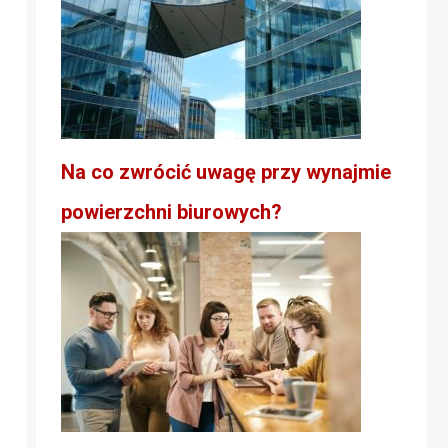
Na co zwrócić uwagę przy wynajmie
powierzchni biurowych?