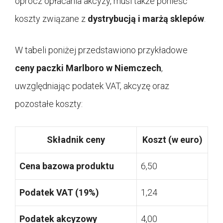
oprócz opłacania akcyzy, musi także ponieść
koszty związane z
dystrybucją i marżą sklepów
.
W tabeli poniżej przedstawiono przykładowe
ceny paczki Marlboro w Niemczech
,
uwzględniając podatek VAT, akcyzę oraz
pozostałe koszty:
Składnik ceny
Koszt (w euro)
Cena bazowa produktu
6,50
Podatek VAT (19%)
1,24
Podatek akcyzowy
4,00