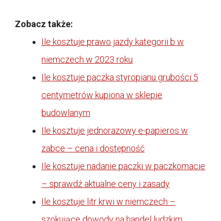
Zobacz także:
Ile kosztuje prawo jazdy kategorii b w
niemczech w 2023 roku
Ile kosztuje paczka styropianu grubości 5
centymetrów kupiona w sklepie
budowlanym
Ile kosztuje jednorazowy e-papieros w
żabce – cena i dostępność
Ile kosztuje nadanie paczki w paczkomacie
– sprawdź aktualne ceny i zasady
Ile kosztuje litr krwi w niemczech –
szokujące dowody na handel ludzkim