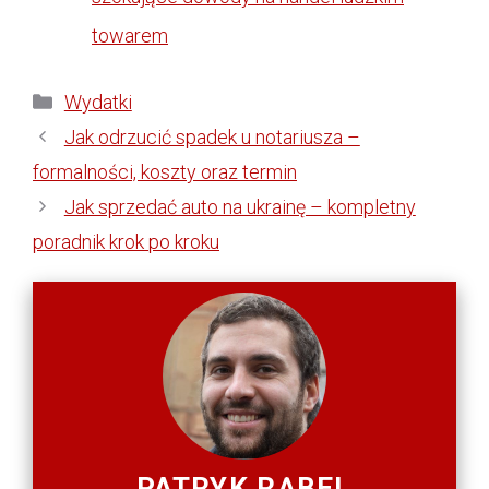
towarem
Kategorie
Wydatki
Jak odrzucić spadek u notariusza –
formalności, koszty oraz termin
Jak sprzedać auto na ukrainę – kompletny
poradnik krok po kroku
PATRYK RĄBEL