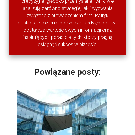
precyzyjne, głęboko przemyślane i wnikliwie
analizują zarówno strategie, jak i wyzwania
związane z prowadzeniem firm. Patryk
doskonale rozumie potrzeby przedsiębiorców i
dostarcza wartościowych informacji oraz
inspirujących porad dla tych, którzy pragną
osiągnąć sukces w biznesie.
Powiązane posty: