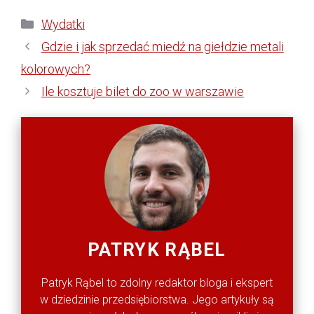
Kategorie
Wydatki
Gdzie i jak sprzedać miedź na giełdzie metali
kolorowych?
Ile kosztuje bilet do zoo w warszawie
PATRYK RĄBEL
Patryk Rąbel to zdolny redaktor bloga i ekspert
w dziedzinie przedsiębiorstwa. Jego artykuły są