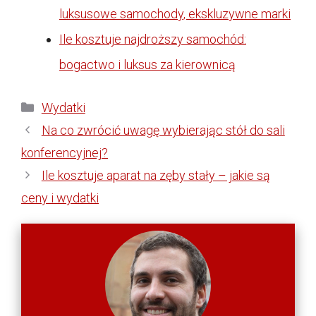
luksusowe samochody, ekskluzywne marki
Ile kosztuje najdroższy samochód:
bogactwo i luksus za kierownicą
Kategorie
Wydatki
Na co zwrócić uwagę wybierając stół do sali
konferencyjnej?
Ile kosztuje aparat na zęby stały – jakie są
ceny i wydatki