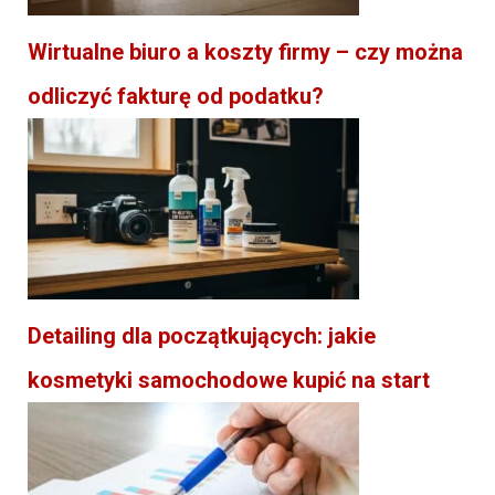
Wirtualne biuro a koszty firmy – czy można
odliczyć fakturę od podatku?
Detailing dla początkujących: jakie
kosmetyki samochodowe kupić na start