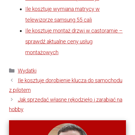
Ile kosztuje wymiana matrycy w
telewizorze samsung 55 cali
Ile kosztuje montaż drzwi w castoramie –
sprawdź aktualne ceny usług
montażowych
Kategorie
Wydatki
Ile kosztuje dorobienie klucza do samochodu
z pilotem
Jak sprzedać własne rękodzieło i zarabiać na
hobby