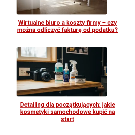
Wirtualne biuro a koszty firmy – czy
można odliczyć fakturę od podatku?
Detailing dla początkujących: jakie
kosmetyki samochodowe kupić na
start