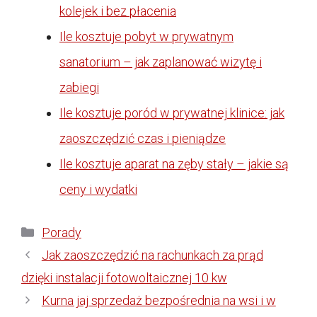
kolejek i bez płacenia
Ile kosztuje pobyt w prywatnym
sanatorium – jak zaplanować wizytę i
zabiegi
Ile kosztuje poród w prywatnej klinice: jak
zaoszczędzić czas i pieniądze
Ile kosztuje aparat na zęby stały – jakie są
ceny i wydatki
Kategorie
Porady
Jak zaoszczędzić na rachunkach za prąd
dzięki instalacji fotowoltaicznej 10 kw
Kurna jaj sprzedaż bezpośrednia na wsi i w