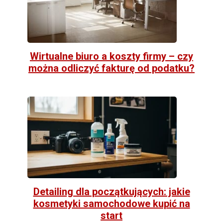
Wirtualne biuro a koszty firmy – czy
można odliczyć fakturę od podatku?
Detailing dla początkujących: jakie
kosmetyki samochodowe kupić na
start