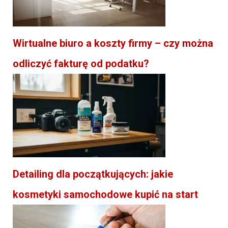
Wirtualne biuro a koszty firmy – czy można
odliczyć fakturę od podatku?
Detailing dla początkujących: jakie
kosmetyki samochodowe kupić na start