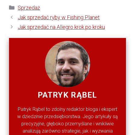
Kategorie
Sprzedaż
Jak sprzedać ryby w Fishing Planet
Jak sprzedać na Allegro krok po kroku
PATRYK RĄBEL
Patryk Rąbel to zdolny redaktor bloga i ekspert
w dziedzinie przedsiębiorstwa. Jego artykuły są
precyzyjne, głęboko przemyślane i wnikliwie
analizują zarówno strategie, jak i wyzwania