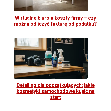
Wirtualne biuro a koszty firmy – czy
można odliczyć fakturę od podatku?
Detailing dla początkujących: jakie
kosmetyki samochodowe kupić na
start