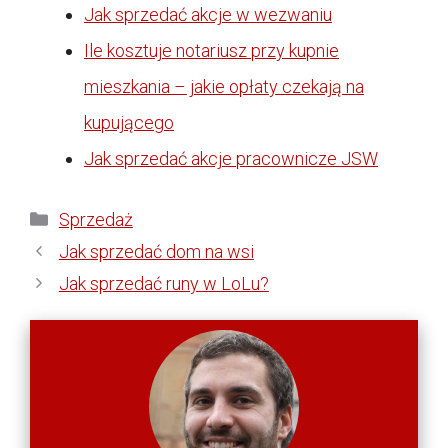
Jak sprzedać akcje w wezwaniu
Ile kosztuje notariusz przy kupnie
mieszkania – jakie opłaty czekają na
kupującego
Jak sprzedać akcje pracownicze JSW
Kategorie
Sprzedaż
Jak sprzedać dom na wsi
Jak sprzedać runy w LoLu?