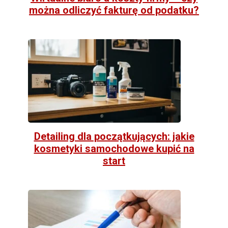
można odliczyć fakturę od podatku?
Detailing dla początkujących: jakie
kosmetyki samochodowe kupić na
start