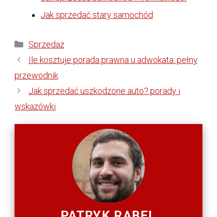
Jak sprzedać stary samochód
Kategorie
Sprzedaż
Ile kosztuje porada prawna u adwokata: pełny
przewodnik
Jak sprzedać uszkodzone auto? porady i
wskazówki
PATRYK RĄBEL