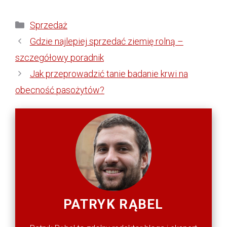
Kategorie
Sprzedaż
Gdzie najlepiej sprzedać ziemię rolną –
szczegółowy poradnik
Jak przeprowadzić tanie badanie krwi na
obecność pasożytów?
PATRYK RĄBEL