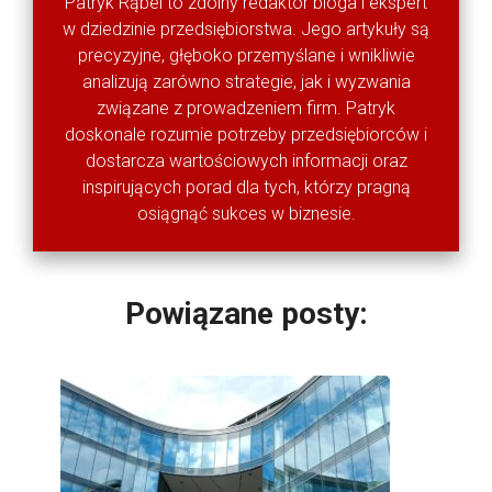
Patryk Rąbel to zdolny redaktor bloga i ekspert
w dziedzinie przedsiębiorstwa. Jego artykuły są
precyzyjne, głęboko przemyślane i wnikliwie
analizują zarówno strategie, jak i wyzwania
związane z prowadzeniem firm. Patryk
doskonale rozumie potrzeby przedsiębiorców i
dostarcza wartościowych informacji oraz
inspirujących porad dla tych, którzy pragną
osiągnąć sukces w biznesie.
Powiązane posty: