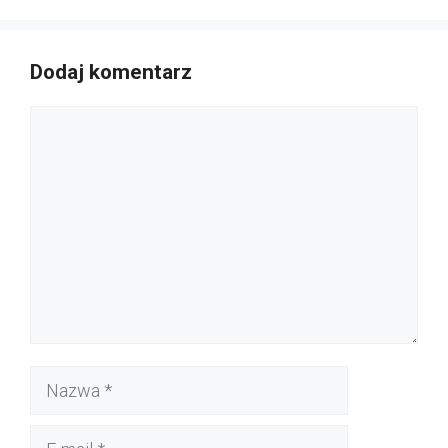
Dodaj komentarz
Komentarz
Nazwa
E-