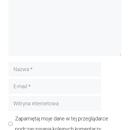
Nazwa
E-
mail
Witryna
internetowa
Zapamiętaj moje dane w tej przeglądarce
podczas pisania kolejnych komentarzy.