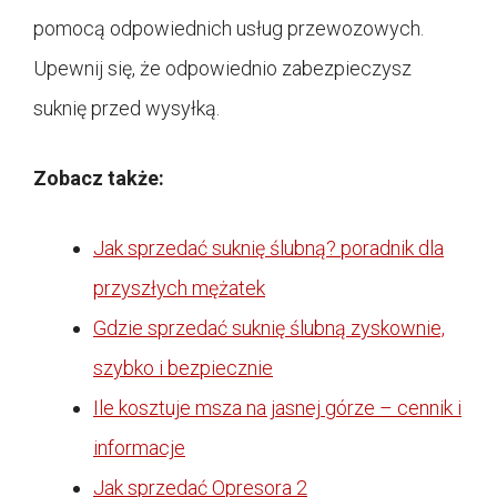
pomocą odpowiednich usług przewozowych.
Upewnij się, że odpowiednio zabezpieczysz
suknię przed wysyłką.
Zobacz także:
Jak sprzedać suknię ślubną? poradnik dla
przyszłych mężatek
Gdzie sprzedać suknię ślubną zyskownie,
szybko i bezpiecznie
Ile kosztuje msza na jasnej górze – cennik i
informacje
Jak sprzedać Opresora 2