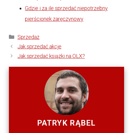
Gdzie i za ile sprzedać niepotrzebny
pierścionek zaręczynowy
Kategorie
Sprzedaż
Jak sprzedać akcje
Jak sprzedać książki na OLX?
PATRYK RĄBEL