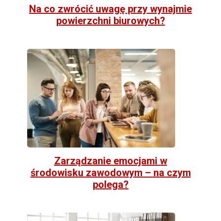
Na co zwrócić uwagę przy wynajmie
powierzchni biurowych?
Zarządzanie emocjami w
środowisku zawodowym – na czym
polega?