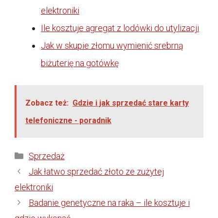
elektroniki
Ile kosztuje agregat z lodówki do utylizacji
Jak w skupie złomu wymienić srebrną
biżuterię na gotówkę
Zobacz też:
Gdzie i jak sprzedać stare karty
telefoniczne - poradnik
Kategorie
Sprzedaż
Jak łatwo sprzedać złoto ze zużytej
elektroniki
Badanie genetyczne na raka – ile kosztuje i