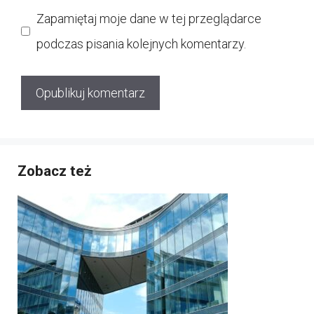
internetowa
Zapamiętaj moje dane w tej przeglądarce
podczas pisania kolejnych komentarzy.
Zobacz też