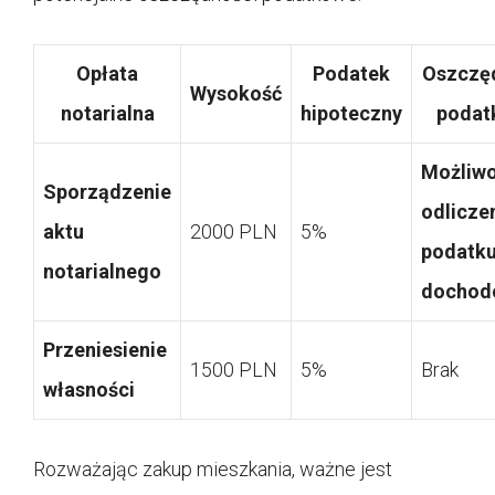
Opłata
Podatek
Oszczę
Wysokość
notarialna
hipoteczny
podat
Możliw
Sporządzenie
odlicze
aktu
2000 PLN
5%
podatk
notarialnego
dochod
Przeniesienie
1500 PLN
5%
Brak
własności
Rozważając zakup mieszkania, ważne jest