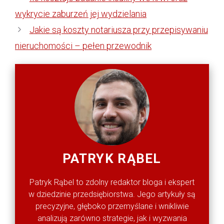
wykrycie zaburzeń jej wydzielania
Jakie są koszty notariusza przy przepisywaniu
nieruchomości – pełen przewodnik
PATRYK RĄBEL
Patryk Rąbel to zdolny redaktor bloga i ekspert
w dziedzinie przedsiębiorstwa. Jego artykuły są
precyzyjne, głęboko przemyślane i wnikliwie
analizują zarówno strategie, jak i wyzwania