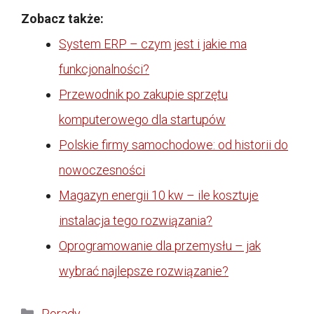
Zobacz także:
System ERP – czym jest i jakie ma
funkcjonalności?
Przewodnik po zakupie sprzętu
komputerowego dla startupów
Polskie firmy samochodowe: od historii do
nowoczesności
Magazyn energii 10 kw – ile kosztuje
instalacja tego rozwiązania?
Oprogramowanie dla przemysłu – jak
wybrać najlepsze rozwiązanie?
Kategorie
Porady