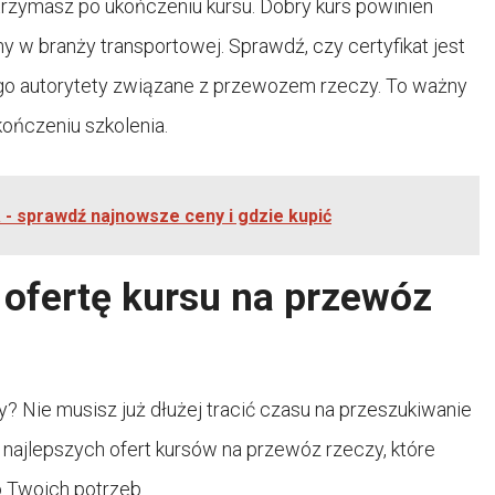
otrzymasz po ukończeniu kursu. Dobry kurs powinien
y w branży transportowej. Sprawdź, czy certyfikat jest
 go autorytety związane z przewozem rzeczy. To ważny
ończeniu szkolenia.
a - sprawdź najnowsze ceny i gdzie kupić
 ofertę kursu na przewóz
y? Nie musisz już dłużej tracić czasu na przeszukiwanie
najlepszych ofert kursów na przewóz rzeczy, które
 Twoich potrzeb.