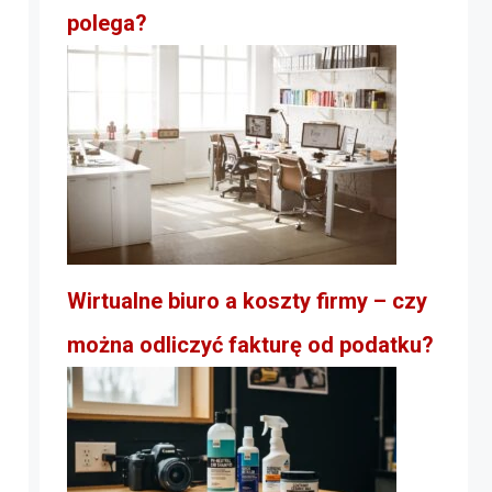
polega?
Wirtualne biuro a koszty firmy – czy
można odliczyć fakturę od podatku?