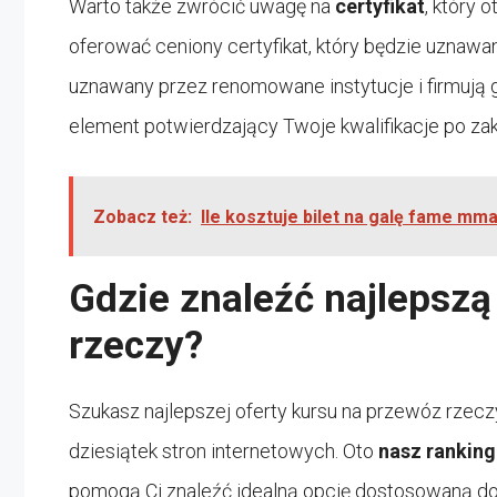
Warto także zwrócić uwagę na
certyfikat
, który 
oferować ceniony certyfikat, który będzie uznawan
uznawany przez renomowane instytucje i firmują
element potwierdzający Twoje kwalifikacje po zak
Zobacz też:
Ile kosztuje bilet na galę fame mm
Gdzie znaleźć najlepszą
rzeczy?
Szukasz najlepszej oferty kursu na przewóz rzecz
dziesiątek stron internetowych. Oto
nasz ranking
pomogą Ci znaleźć idealną opcję dostosowaną do