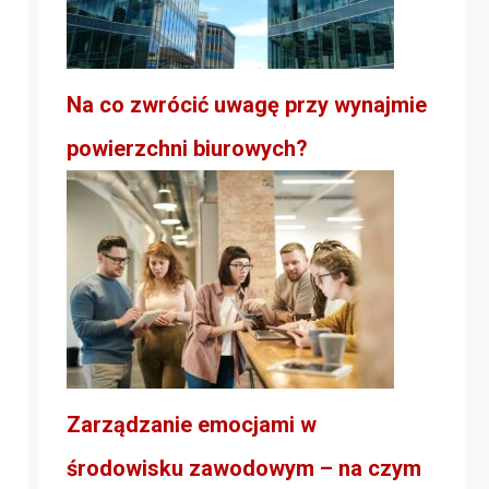
Na co zwrócić uwagę przy wynajmie
powierzchni biurowych?
Zarządzanie emocjami w
środowisku zawodowym – na czym