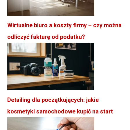
Wirtualne biuro a koszty firmy – czy można
odliczyć fakturę od podatku?
Detailing dla początkujących: jakie
kosmetyki samochodowe kupić na start