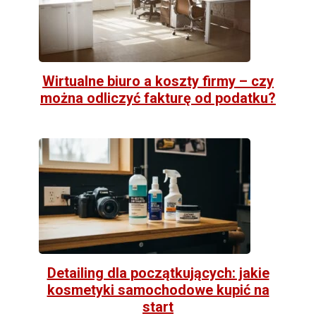
Wirtualne biuro a koszty firmy – czy
można odliczyć fakturę od podatku?
Detailing dla początkujących: jakie
kosmetyki samochodowe kupić na
start