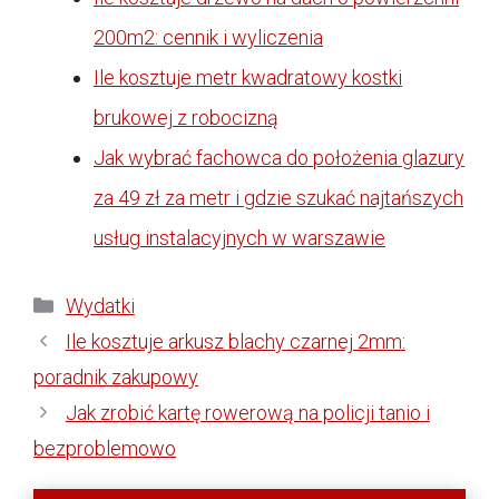
200m2: cennik i wyliczenia
Ile kosztuje metr kwadratowy kostki
brukowej z robocizną
Jak wybrać fachowca do położenia glazury
za 49 zł za metr i gdzie szukać najtańszych
usług instalacyjnych w warszawie
Kategorie
Wydatki
Ile kosztuje arkusz blachy czarnej 2mm:
poradnik zakupowy
Jak zrobić kartę rowerową na policji tanio i
bezproblemowo