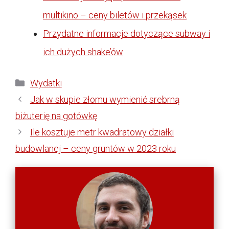
multikino – ceny biletów i przekąsek
Przydatne informacje dotyczące subway i
ich dużych shake’ów
Kategorie
Wydatki
Jak w skupie złomu wymienić srebrną
biżuterię na gotówkę
Ile kosztuje metr kwadratowy działki
budowlanej – ceny gruntów w 2023 roku