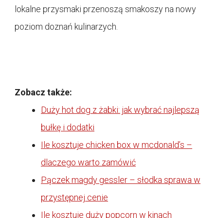
lokalne przysmaki przenoszą smakoszy na nowy
poziom doznań kulinarzych.
Zobacz także:
Duży hot dog z żabki: jak wybrać najlepszą
bułkę i dodatki
Ile kosztuje chicken box w mcdonald’s –
dlaczego warto zamówić
Pączek magdy gessler – słodka sprawa w
przystępnej cenie
Ile kosztuje duży popcorn w kinach