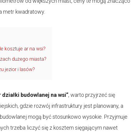
u kilometrów od większych miast, ceny te mogą znacząco
za metr kwadratowy.
e kosztuje ar na wsi?
zeżach dużego miasta?
 jezior i lasów?
ar działki budowlanej na wsi”
, warto przyjrzeć się
kich, gdzie rozwój infrastruktury jest planowany, a
łki budowlanej mogą być stosunkowo wysokie. Przyjmuje
nych trzeba liczyć się z kosztem sięgającym nawet