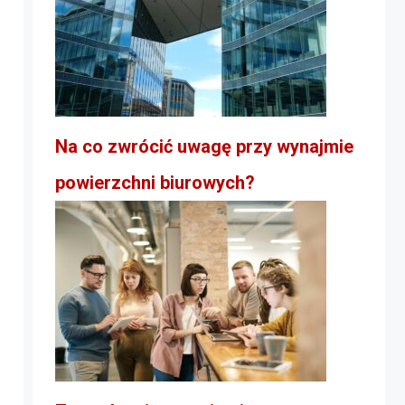
Na co zwrócić uwagę przy wynajmie
powierzchni biurowych?