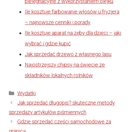
pielęgnacyjne z wykorzystaniem olejku
Ile kosztuje farbowanie włosów u fryzjera
– najnowsze cenniki i porady
Ile kosztuje aparat na zęby dla dzieci – jaki
wybrać i gdzie kupić
Jak sprzedać drzewo z własnego lasu
Najostrzejszy chipsy na świecie ze
składników lokalnych rolników
Kategorie
Wydatki
Jak sprzedać długopis? skuteczne metody
sprzedaży artykułów piśmiennych
Gdzie sprzedać części samochodowe za
granicą