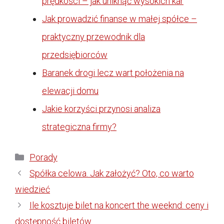
prędkości – jak uniknąć wysokich kar
Jak prowadzić finanse w małej spółce –
praktyczny przewodnik dla
przedsiębiorców
Baranek drogi lecz wart położenia na
elewacji domu
Jakie korzyści przynosi analiza
strategiczna firmy?
Kategorie
Porady
Spółka celowa. Jak założyć? Oto, co warto
wiedzieć
Ile kosztuje bilet na koncert the weeknd: ceny i
dostępność biletów