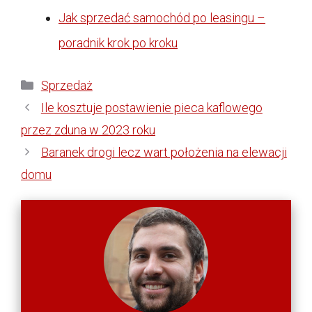
Jak sprzedać samochód po leasingu –
poradnik krok po kroku
Kategorie
Sprzedaż
Ile kosztuje postawienie pieca kaflowego
przez zduna w 2023 roku
Baranek drogi lecz wart położenia na elewacji
domu