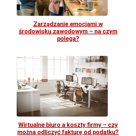
Zarządzanie emocjami w
środowisku zawodowym – na czym
polega?
Wirtualne biuro a koszty firmy – czy
można odliczyć fakturę od podatku?