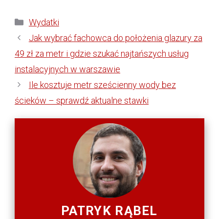
Kategorie
Wydatki
Jak wybrać fachowca do położenia glazury za
49 zł za metr i gdzie szukać najtańszych usług
instalacyjnych w warszawie
Ile kosztuje metr sześcienny wody bez
ścieków – sprawdź aktualne stawki
PATRYK RĄBEL