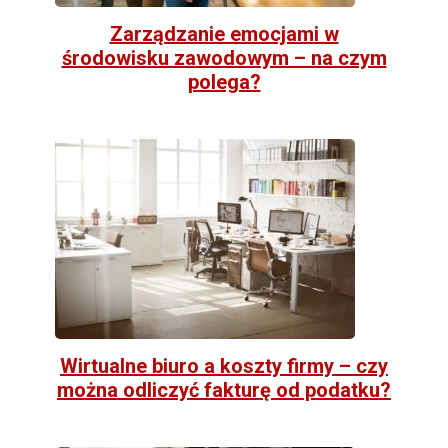
Zarządzanie emocjami w
środowisku zawodowym – na czym
polega?
Wirtualne biuro a koszty firmy – czy
można odliczyć fakturę od podatku?