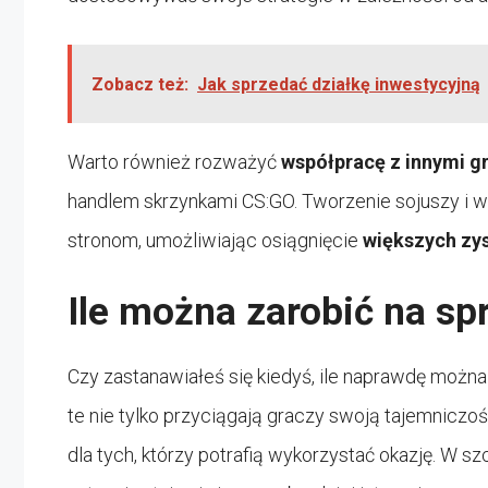
Zobacz też:
Jak sprzedać działkę inwestycyjną
Warto również rozważyć
współpracę z innymi g
handlem skrzynkami CS:GO. Tworzenie sojuszy i 
stronom, umożliwiając osiągnięcie
większych zy
Ile można zarobić na sp
Czy zastanawiałeś się kiedyś, ile naprawdę możn
te nie tylko przyciągają graczy swoją tajemniczo
dla tych, którzy potrafią wykorzystać okazję. W s