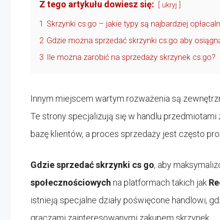
Z tego artykułu dowiesz się:
ukryj
1
Skrzynki cs:go – jakie typy są najbardziej opłaca
2
Gdzie można sprzedać skrzynki cs:go aby osiągn
3
Ile można zarobić na sprzedaży skrzynek cs:go?
Innym miejscem wartym rozważenia są zewnętrzne
Te strony specjalizują się w handlu przedmiotami 
bazę klientów, a proces sprzedaży jest często pro
Gdzie sprzedać skrzynki cs go
, aby maksymali
społecznościowych
na platformach takich jak
Re
istnieją specjalne działy poświęcone handlowi, g
graczami zainteresowanymi zakupem skrzynek.