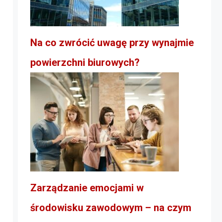
Na co zwrócić uwagę przy wynajmie
powierzchni biurowych?
Zarządzanie emocjami w
środowisku zawodowym – na czym