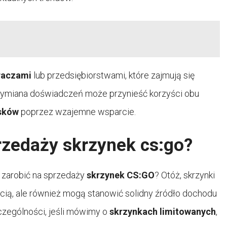
raczami
lub przedsiębiorstwami, które zajmują się
wymiana doświadczeń może przynieść korzyści obu
sków
poprzez wzajemne wsparcie.
rzedaży skrzynek cs:go?
a zarobić na sprzedaży
skrzynek CS:GO
? Otóż, skrzynki
ścią, ale również mogą stanowić solidny źródło dochodu
zczególności, jeśli mówimy o
skrzynkach limitowanych
,