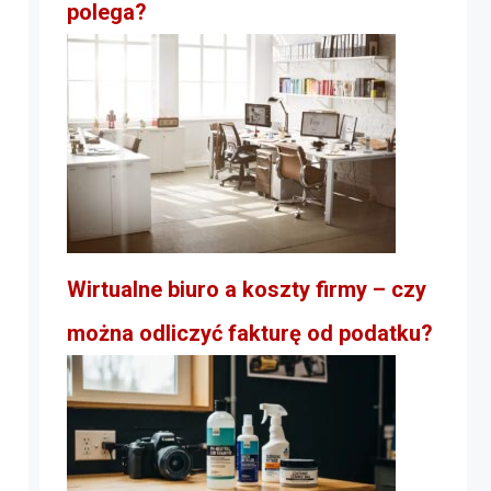
polega?
Wirtualne biuro a koszty firmy – czy
można odliczyć fakturę od podatku?