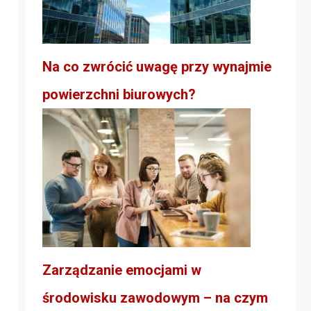
Na co zwrócić uwagę przy wynajmie
powierzchni biurowych?
Zarządzanie emocjami w
środowisku zawodowym – na czym