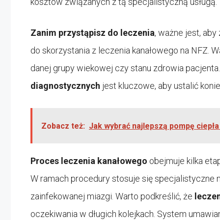
kosztów związanych z tą specjalistyczną usługą.
Zanim przystąpisz do leczenia
, ważne jest, aby
do skorzystania z leczenia kanałowego na NFZ. Wa
danej grupy wiekowej czy stanu zdrowia pacjent
diagnostycznych
jest kluczowe, aby ustalić kon
Zobacz też:
Jak wybrać najlepszą pompę ciepł
Proces leczenia kanałowego
obejmuje kilka etap
W ramach procedury stosuje się specjalistyczne na
zainfekowanej miazgi. Warto podkreślić, że
lecze
oczekiwania w długich kolejkach. System umawian