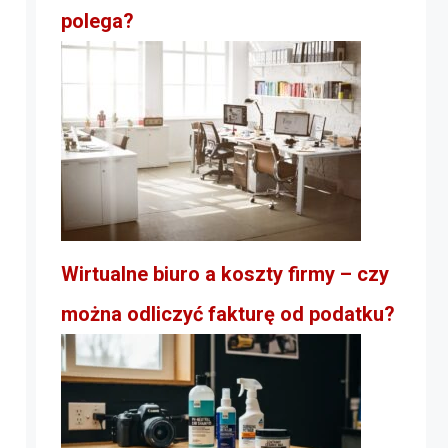
polega?
Wirtualne biuro a koszty firmy – czy
można odliczyć fakturę od podatku?