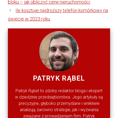
bloku – jak obliczyć cenę nieruchomości
Ile kosztuje najdroższy telefon komórkowy na
świecie w 2023 roku
PATRYK RĄBEL
Patryk Rąbel to zdolny redaktor bloga i ekspert
w dziedzinie przedsiębiorstwa. Jego artykuły są
precyzyjne, głęboko przemyślane i wnikliwie
analizują zarówno strategie, jak i wyzwania
związane z prowadzeniem firm. Patryk