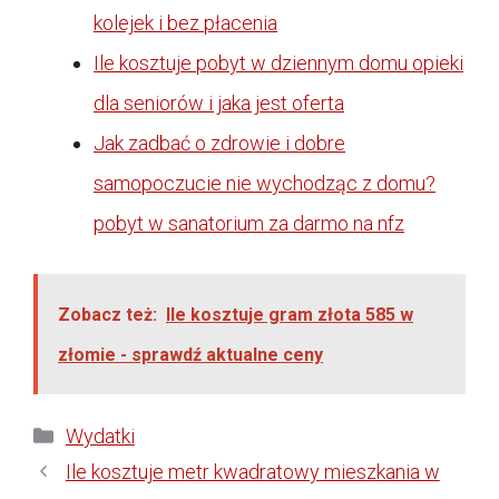
kolejek i bez płacenia
Ile kosztuje pobyt w dziennym domu opieki
dla seniorów i jaka jest oferta
Jak zadbać o zdrowie i dobre
samopoczucie nie wychodząc z domu?
pobyt w sanatorium za darmo na nfz
Zobacz też:
Ile kosztuje gram złota 585 w
złomie - sprawdź aktualne ceny
Kategorie
Wydatki
Ile kosztuje metr kwadratowy mieszkania w