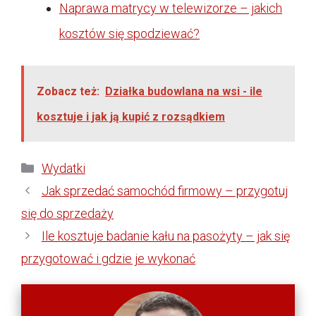
Naprawa matrycy w telewizorze – jakich
kosztów się spodziewać?
Zobacz też:
Działka budowlana na wsi - ile
kosztuje i jak ją kupić z rozsądkiem
Kategorie
Wydatki
Jak sprzedać samochód firmowy – przygotuj
się do sprzedaży
Ile kosztuje badanie kału na pasożyty – jak się
przygotować i gdzie je wykonać