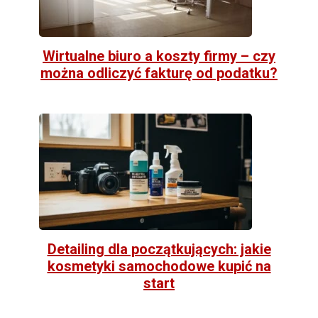
Wirtualne biuro a koszty firmy – czy
można odliczyć fakturę od podatku?
Detailing dla początkujących: jakie
kosmetyki samochodowe kupić na
start