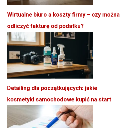
Wirtualne biuro a koszty firmy – czy można
odliczyć fakturę od podatku?
Detailing dla początkujących: jakie
kosmetyki samochodowe kupić na start