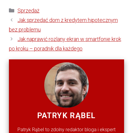
Kategorie
Sprzedaż
Jak sprzedać dom z kredytem hipotecznym
bez problemu
Jak naprawić rozlany ekran w smartfonie krok
po kroku – poradnik dla każdego
PATRYK RĄBEL
Patryk Rąbel to zdolny redaktor bloga i ekspert