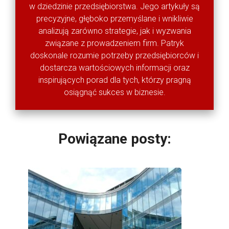
w dziedzinie przedsiębiorstwa. Jego artykuły są
precyzyjne, głęboko przemyślane i wnikliwie
analizują zarówno strategie, jak i wyzwania
związane z prowadzeniem firm. Patryk
doskonale rozumie potrzeby przedsiębiorców i
dostarcza wartościowych informacji oraz
inspirujących porad dla tych, którzy pragną
osiągnąć sukces w biznesie.
Powiązane posty: