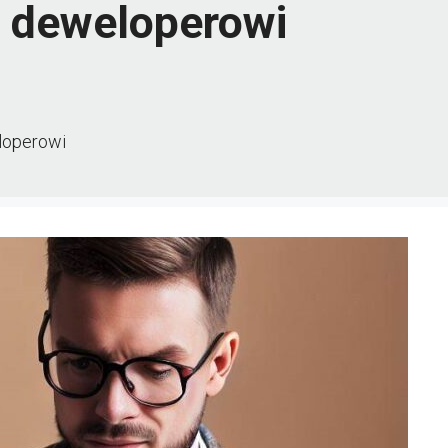
ę deweloperowi
loperowi