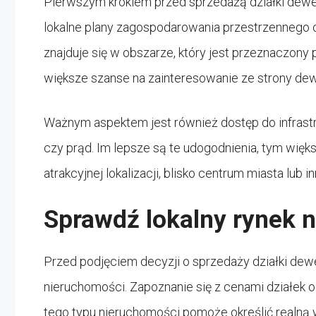
Pierwszym krokiem przed sprzedażą działki dewel
lokalne plany zagospodarowania przestrzennego o
znajduje się w obszarze, który jest przeznaczon
większe szanse na zainteresowanie ze strony de
Ważnym aspektem jest również dostęp do infrastruk
czy prąd. Im lepsze są te udogodnienia, tym wię
atrakcyjnej lokalizacji, blisko centrum miasta lub
Sprawdź lokalny rynek 
Przed podjęciem decyzji o sprzedaży działki dewe
nieruchomości. Zapoznanie się z cenami działek
tego typu nieruchomości pomoże określić realną w