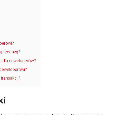
operowi?
 sprzedażą?
ki dla deweloperów?
i deweloperowi?
 transakcji?
ki