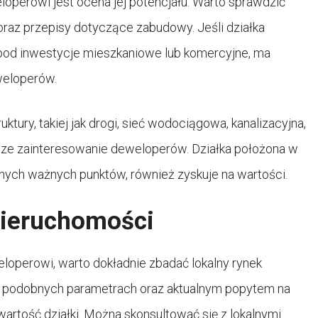
operowi jest ocena jej potencjału. Warto sprawdzić
raz przepisy dotyczące zabudowy. Jeśli działka
y pod inwestycje mieszkaniowe lub komercyjne, ma
weloperów.
tury, takiej jak drogi, sieć wodociągowa, kanalizacyjna,
ksze zainteresowanie deweloperów. Działka położona w
 innych ważnych punktów, również zyskuje na wartości.
nieruchomości
loperowi, warto dokładnie zbadać lokalny rynek
 o podobnych parametrach oraz aktualnym popytem na
artość działki. Można skonsultować się z lokalnymi