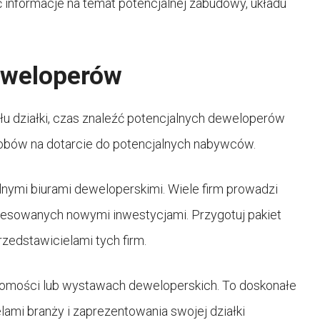
 informacje na temat potencjalnej zabudowy, układu
eweloperów
łu działki, czas znaleźć potencjalnych deweloperów
osobów na dotarcie do potencjalnych nabywców.
lnymi biurami deweloperskimi. Wiele firm prowadzi
resowanych nowymi inwestycjami. Przygotuj pakiet
przedstawicielami tych firm.
homości lub wystawach deweloperskich. To doskonałe
ami branży i zaprezentowania swojej działki