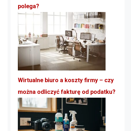
polega?
Wirtualne biuro a koszty firmy – czy
można odliczyć fakturę od podatku?