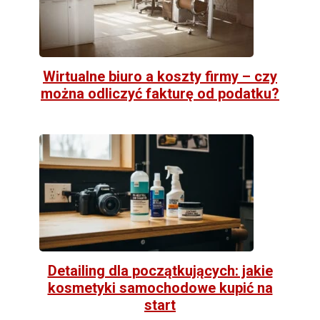
Wirtualne biuro a koszty firmy – czy
można odliczyć fakturę od podatku?
Detailing dla początkujących: jakie
kosmetyki samochodowe kupić na
start