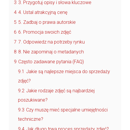
3
3. Przygotuj opisy i słowa kluczowe
4
4. Ustal atrakcyjną cenę
5
5. Zadbaj o prawa autorskie
6
6. Promocja swoich zdjęć
7
7. Odpowiedz na potrzeby rynku
8
8. Nie zapominaj o metadanych
9
Często zadawane pytania (FAQ)
9.1
Jakie są najlepsze miejsca do sprzedaży
zdjęć?
9.2
Jakie rodzaje zdjęć są najbardziej
poszukiwane?
9.3
Czy muszę mieć specjalne umiejętności
techniczne?
9.4
Jak długo trwa proces sprzedaży zdjęć?