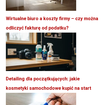
Wirtualne biuro a koszty firmy – czy można
odliczyć fakturę od podatku?
Detailing dla początkujących: jakie
kosmetyki samochodowe kupić na start