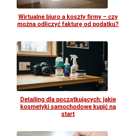
Wirtualne biuro a koszty firmy – czy
można odliczyć fakturę od podatku?
Detailing dla początkujących: jakie
kosmetyki samochodowe kupić na
start