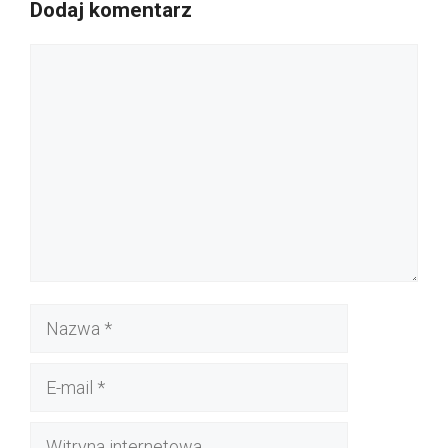
Dodaj komentarz
Komentarz
Nazwa
E-
mail
Witryna