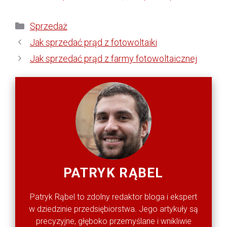
Kategorie
Sprzedaż
Jak sprzedać prąd z fotowoltaiki
Jak sprzedać prąd z farmy fotowoltaicznej
PATRYK RĄBEL
Patryk Rąbel to zdolny redaktor bloga i ekspert
w dziedzinie przedsiębiorstwa. Jego artykuły są
precyzyjne, głęboko przemyślane i wnikliwie