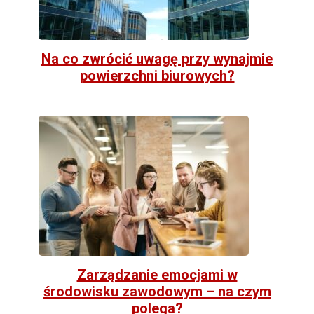
Na co zwrócić uwagę przy wynajmie
powierzchni biurowych?
Zarządzanie emocjami w
środowisku zawodowym – na czym
polega?